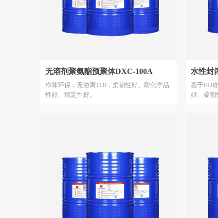
无溶剂聚氨酯预聚体DXC-100A
水性封闭
净味环保，无游离TDI，柔韧性好、耐化学品
基于HD
性好、稳定性好。
好、柔韧
定。