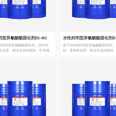
型异氰酸酯固化剂BI-402
水性封闭型异氰酸酯固化剂BI-
I的封闭型异氰酸酯固化剂，亲水性
基于HDI的封闭型异氰酸酯固化剂
性优异、耐化学品性能好、贮存稳
好、柔韧性优异、耐化学品性能好
定。