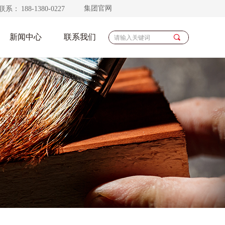
集团官网
联系：
188-1380-0227
新闻中心
联系我们
끠